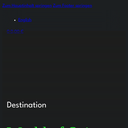
Zum Hauptinhalt springen
Zum Footer springen
English
0
0,00
€
Destination