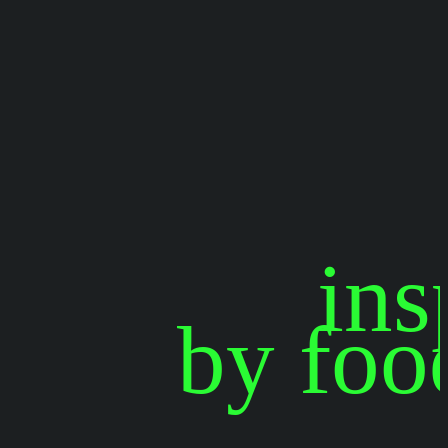
ins
by foo